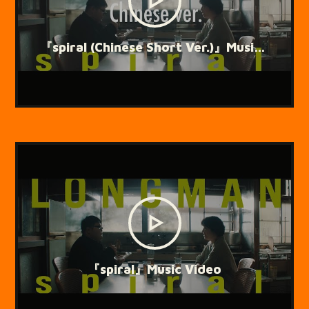
『spiral (Chinese Short Ver.)』Music Video
『spiral』Music Video