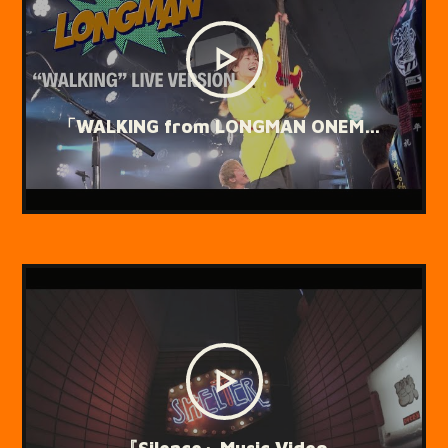
「WALKING from LONGMAN ONEMAN LIVE 2025「ピザ」 @WstudioRED」ライブ映像