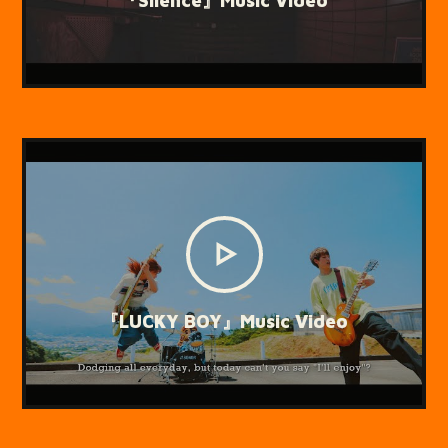
『Silence』Music Video
『LUCKY BOY』Music Video