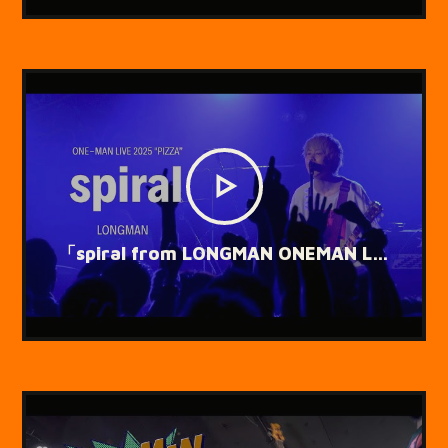
「spiral from LONGMAN ONEMAN LIVE 2025「ピザ」 @WstudioRED」