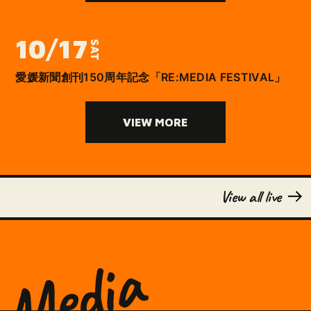
10/17
SAT
愛媛新聞創刊150周年記念「RE:MEDIA FESTIVAL」
VIEW MORE
View all live
Media