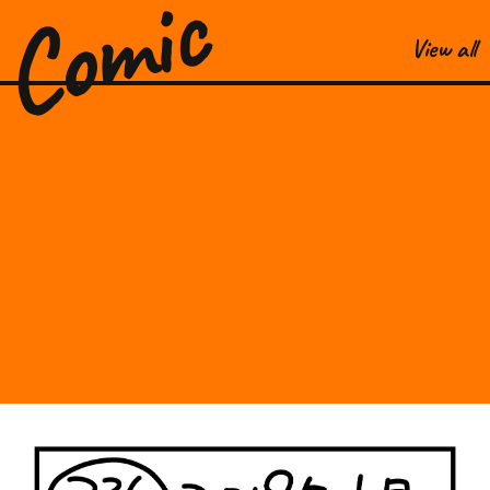
Comic
View all