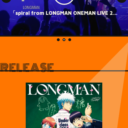
「spiral from LONGMAN ONEMAN LIVE 2025「ピザ」 @WstudioRED」
1
2
3
RELEASE