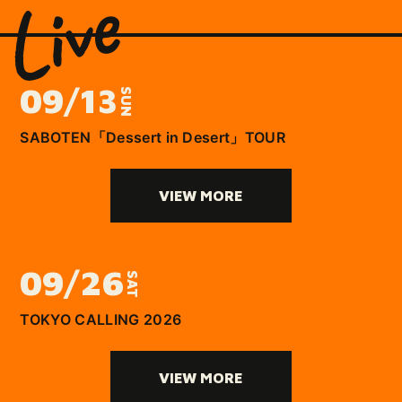
Live
09/13
SUN
SABOTEN「Dessert in Desert」TOUR
VIEW MORE
09/26
SAT
TOKYO CALLING 2026
VIEW MORE