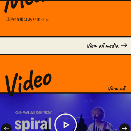
現在情報はありません
View all media
Video
View all