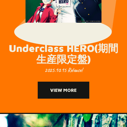
Underclass HERO(期間
生産限定盤)
2025.10.15 Release!
VIEW MORE