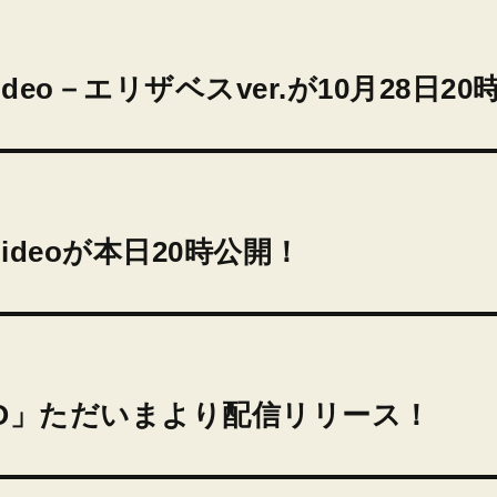
c Video－エリザベスver.が10月28日
c Videoが本日20時公開！
ss HERO」ただいまより配信リリース！