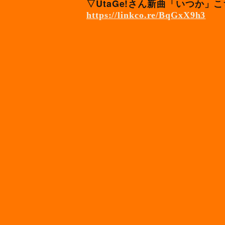
▽UtaGe!
さん新曲「いつか」こ
https://linkco.re/BqGxX9h3