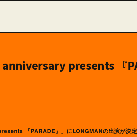
th anniversary present
ersary presents 『PARADE』」にLONGMANの出演