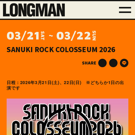
03/21
03/22
SUN
SAT
SANUKI ROCK COLOSSEUM 2026
SHARE
2026
3
21
(
)
22
(
)
1
日程：
年
月
日
土
、
日
日
※どちらか
日の出
演です