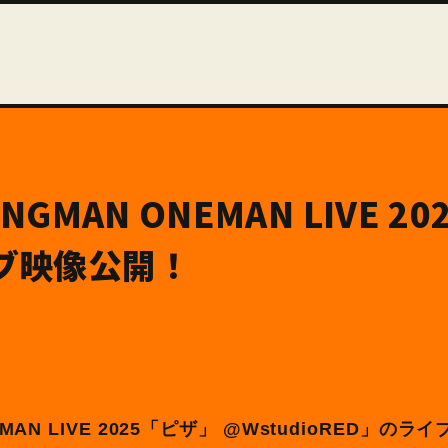
 LONGMAN ONEMAN LIVE 
イブ映像公開！
 ONEMAN LIVE 2025「ピザ」 @WstudioRED」