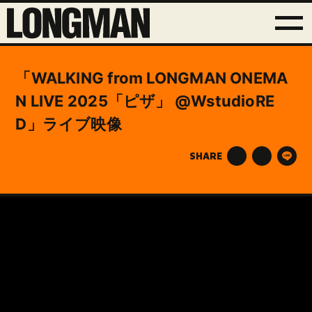
「WALKING from LONGMAN ONEMA
N LIVE 2025「ピザ」 @WstudioRE
D」ライブ映像
SHARE